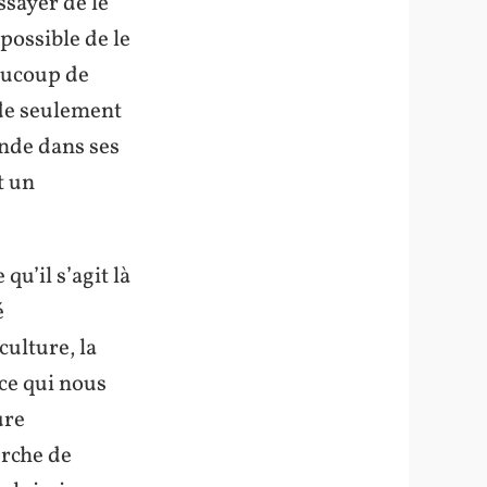
sayer de le
 possible de le
aucoup de
 de seulement
onde dans ses
t un
qu’il s’agit là
é
culture, la
ce qui nous
ure
erche de