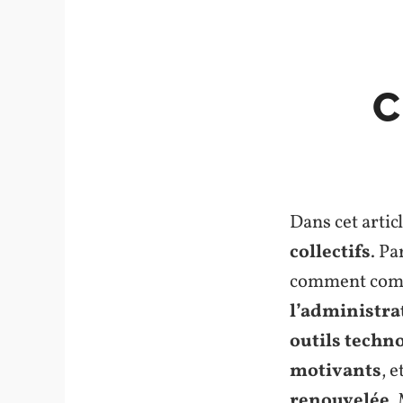
C
Dans cet articl
collectifs
. Pa
comment comp
l’administra
outils techn
motivants
, 
renouvelée
.