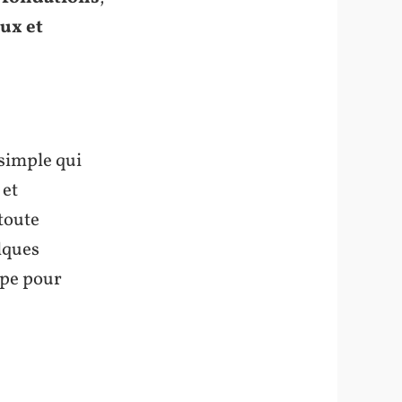
ux et
simple qui
 et
toute
lques
pe pour