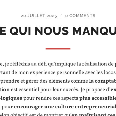
20 JUILLET 2025
/
0 COMMENTS
E QUI NOUS MANQ
e, je réfléchis au défi qu’implique la réalisation de
rtant de mon expérience personnelle avec les locos
rendre et gérer des éléments comme
la comptab
tion
est essentiel pour leur succès. Je propose d’
ex
ologiques
pour rendre ces aspects
plus accessible
et pour
encourager une culture entrepreneuria
 Mon objectif est de montrer qu’
en maîtrisant ces