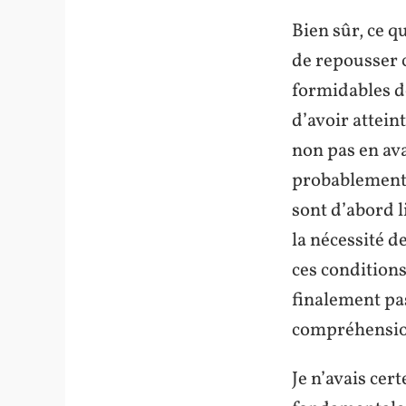
Bien sûr, ce q
de repousser c
formidables de
d’avoir attein
non pas en ava
probablement p
sont d’abord 
la nécessité de
ces condition
finalement pa
compréhensi
Je n’avais cer