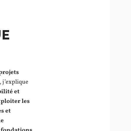
UE
projets
, j’explique
ilité et
ploiter les
s et
le
 fondations
,