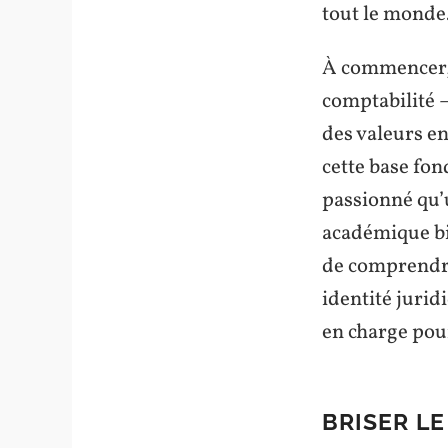
tout le monde
À commencer, 
comptabilité 
des valeurs en
cette base fo
passionné qu’
académique bi
de comprendre 
identité jurid
en charge pour
BRISER L