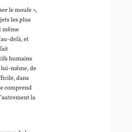
ser le moule »,
ets les plus
ant même
(au-delà, et
fait
ctifs humains
e lui-même, de
ficile, dans
 ne comprend
u’autrement la