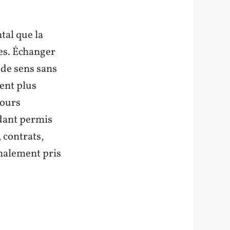
al que la
es. Échanger
 de sens sans
ent plus
cours
dant permis
 contrats,
imalement pris