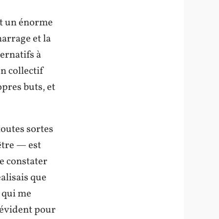
ent un énorme
marrage et la
ernatifs à
n collectif
pres buts, et
outes sortes
être — est
e constater
éalisais que
e qui me
 évident pour