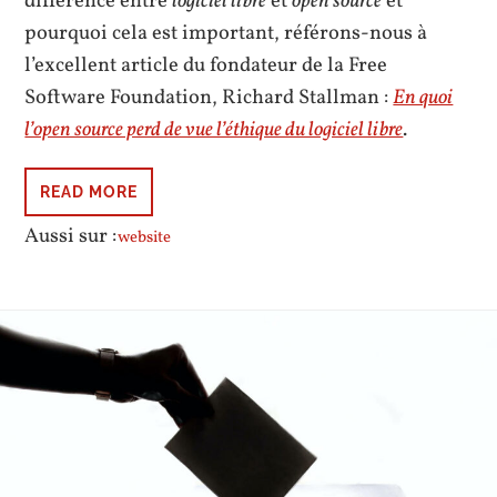
différence entre
logiciel libre
et
open source
et
pourquoi cela est important, référons-nous à
l’excellent article du fondateur de la Free
Software Foundation, Richard Stallman :
En quoi
l’open source perd de vue l’éthique du logiciel libre
.
READ MORE
Aussi sur :
website